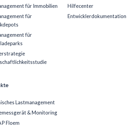
nagement für Immobilien
Hilfecenter
anagement für
Entwicklerdokumentation
ikdepots
anagement für
lladeparks
erstrategie
schaftlichkeitsstudie
kte
isches Lastmanagement
emessgerät & Monitoring
P Floem