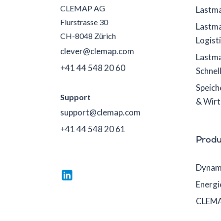
CLEMAP AG
Lastma
Flurstrasse 30
Lastm
CH-8048 Zürich
Logist
clever@clemap.com
Lastm
+41 44 548 20 60
Schnel
Speich
Support
& Wirt
support@clemap.com
+41 44 548 20 61
Produ
Dynam
Energi
CLEMA