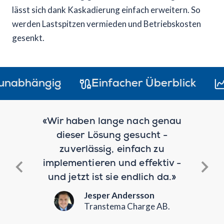
lässt sich dank Kaskadierung einfach erweitern. So
werden Lastspitzen vermieden und Betriebskosten
gesenkt.
bhängig
Einfacher Überblick
Hist
«Wir haben lange nach genau
ösung,
dieser Lösung gesucht -
 und
zuverlässig, einfach zu
Zusam
aben
implementieren und effektiv -
und
en
und jetzt ist sie endlich da.»
wärms
Jesper Andersson
d GmbH
Transtema Charge AB.