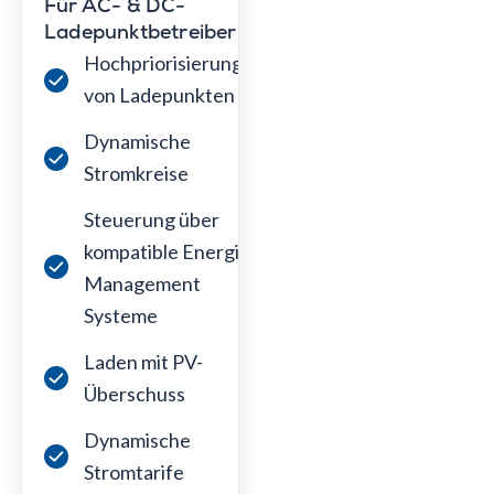
Für AC- & DC-
Ladepunktbetreiber
Hochpriorisierung
von Ladepunkten
Dynamische
Stromkreise
Steuerung über
kompatible Energie
Management
Systeme
Laden mit PV-
Überschuss
Dynamische
Stromtarife