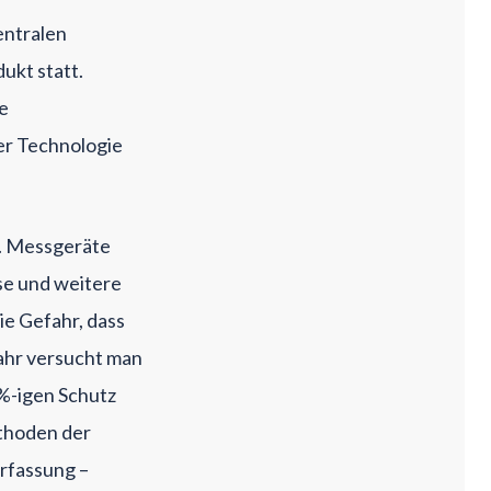
entralen
ukt statt.
e
er Technologie
t. Messgeräte
se und weitere
ie Gefahr, dass
ahr versucht man
0%-igen Schutz
thoden der
rfassung –