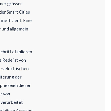
mer grösser
er Smart Cities
ineffizient. Eine
 und allgemein
chritt etablieren
e Rede ist von
es elektrischen
iterung der
phezeien dieser
r von
 verarbeitet
uf diese Aussage,