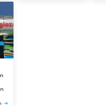
an
in
n