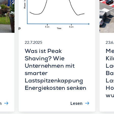
22.7.2025
23.6
e
Was ist Peak
Me
Shaving? Wie
Ki
Unternehmen mit
La
smarter
Ba
Lastspitzenkappung
La
Energiekosten senken
Ho
wu
n
Lesen