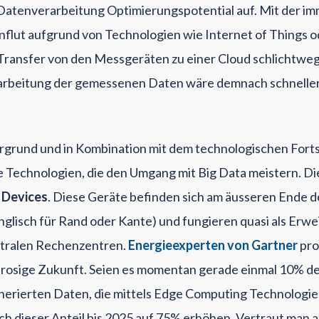
Datenverarbeitung Optimierungspotential auf. Mit der im
lut aufgrund von Technologien wie Internet of Things od
n Transfer von den Messgeräten zu einer Cloud schlichtweg 
arbeitung der gemessenen Daten wäre demnach schneller
rgrund und in Kombination mit dem technologischen Forts
e Technologien, die den Umgang mit Big Data meistern. Di
 Devices
. Diese Geräte befinden sich am äusseren Ende d
glisch für Rand oder Kante) und fungieren quasi als Erwe
tralen Rechenzentren.
Energieexperten von Gartner
pro
 rosige Zukunft. Seien es momentan gerade einmal 10% de
rierten Daten, die mittels Edge Computing Technologie
h dieser Anteil bis 2025 auf 75% erhöhen. Vertraut man a